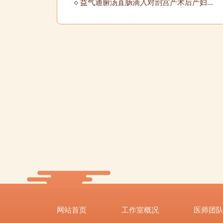
益气通腑汤直肠滴入对剖宫产术后产妇胃肠功能恢复及母乳喂养水平的影响
网站首页
工作室概况
医师团