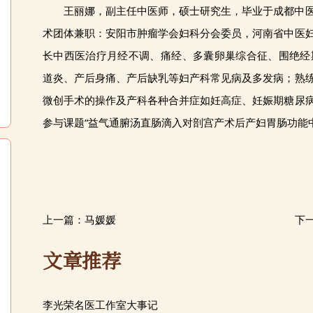
王丽娜，副主任中医师，硕士研究生，毕业于成都中
术团体兼职：安阳市肿瘤学会妇科分会委员，河南省中医
长中西医治疗月经不调、痛经、多囊卵巢综合征、围绝经
道炎、产后身痛、产后缺乳等妇产科常见病及多发病；熟
微创手术的操作及产科各种合并症如妊高症、妊娠期糖尿
参与课题“益气通腑汤直肠滴入对剖宫产术后产妇胃肠功能
上一篇：
马媛媛
下
文章推荐
李光荣名医工作室大事记