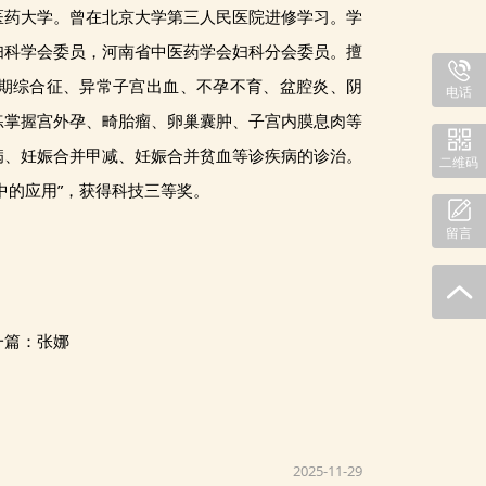
医药大学。曾在北京大学第三人民医院进修学习。学
妇科学会委员，河南省中医药学会妇科分会委员。擅
期综合征、异常子宫出血、不孕不育、盆腔炎、阴
电话
练掌握宫外孕、畸胎瘤、卵巢囊肿、子宫内膜息肉等
病、妊娠合并甲减、妊娠合并贫血等诊疾病的诊治。
二维码
中的应用”，获得科技三等奖。
留言
一篇：
张娜
2025-11-29