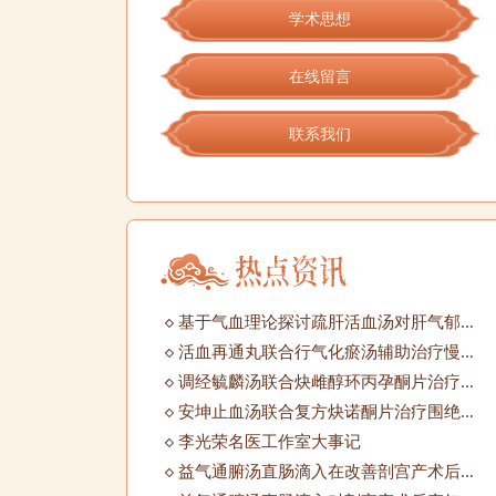
学术思想
在线留言
联系我们
基于气血理论探讨疏肝活血汤对肝气郁结型围绝经期综合征肠道菌群、神经内分泌功能的影响
活血再通丸联合行气化瘀汤辅助治疗慢性盆腔炎合并输卵管堵塞的效果观察
调经毓麟汤联合炔雌醇环丙孕酮片治疗肾虚血瘀型多囊卵巢综合征的疗效及对患者性激素水平及妊娠结局的影响
安坤止血汤联合复方炔诺酮片治疗围绝经期功血的效果
李光荣名医工作室大事记
益气通腑汤直肠滴入在改善剖宫产术后产妇胃肠功能中的价值