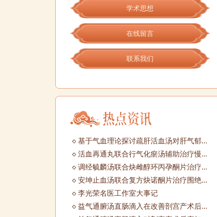
学术思想
在线留言
联系我们
基于气血理论探讨疏肝活血汤对肝气郁结型围绝经期综合征肠道菌群、神经内分泌功能的影响
活血再通丸联合行气化瘀汤辅助治疗慢性盆腔炎合并输卵管堵塞的效果观察
调经毓麟汤联合炔雌醇环丙孕酮片治疗肾虚血瘀型多囊卵巢综合征的疗效及对患者性激素水平及妊娠结局的影响
安坤止血汤联合复方炔诺酮片治疗围绝经期功血的效果
李光荣名医工作室大事记
益气通腑汤直肠滴入在改善剖宫产术后产妇胃肠功能中的价值