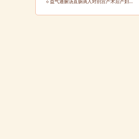
益气通腑汤直肠滴入对剖宫产术后产妇胃肠功能恢复及母乳喂养水平的影响